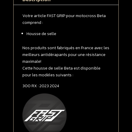
300
RX
2023
Votre article FAST GRIP pour motocross Beta
-
comprend :
>
Housse de selle
2024
Noire
|
Nos produits sont fabriqués en France avec les
Bleue
meilleurs antidérapants pour une résistance
maximale!
Cette housse de selle Beta est disponible
pour les modèles suivants :
300 RX : 2023 2024