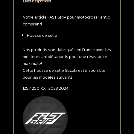
Description
125
/
250
Votre article FAST GRIP pour motocross Fantic
XX
comprend :
2023
Housse de selle
-
>
2024
Nos produits sont fabriqués en France avec les
Grise
meilleurs antidérapants pour une résistance
|
maximale!
Noire
Cette housse de selle Suzuki est disponible
pour les modèles suivants :
125 / 250 XX : 2023 2024