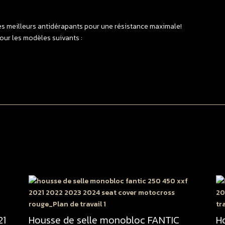
>
2
es meilleurs antidérapants pour une résistance maximale!
/
our les modèles suivants :
4
X
2
-
>
2
B
|
N
21
Housse de selle monobloc FANTIC
H