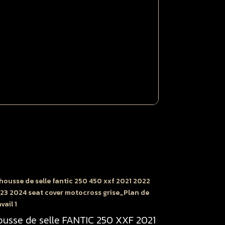
024
50
XF
021
022
lanche
oire
ousse de selle FANTIC 250 XXF 2021