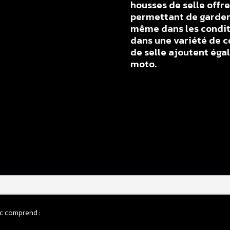
housses de selle offr
permettant de garder 
même dans les conditi
dans une variété de c
de selle ajoutent éga
moto.
q
d
H
d
s
F
2
X
2
ic comprend :
-