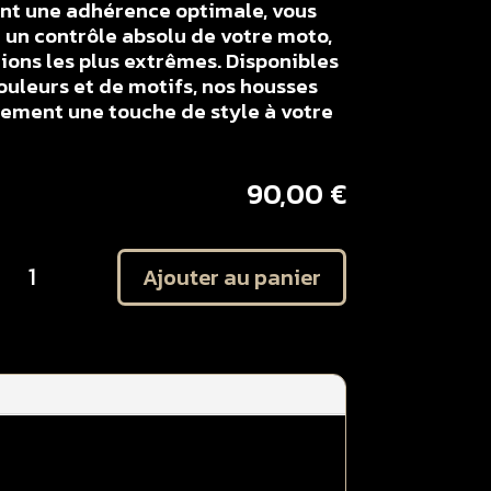
ent une adhérence optimale, vous
un contrôle absolu de votre moto,
ons les plus extrêmes. Disponibles
ouleurs et de motifs, nos housses
lement une touche de style à votre
90,00
€
uantité
Ajouter au panier
e
ousse
e
elle
ANTIC
50
XF
021