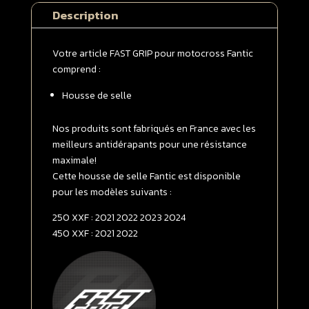
FANTIC
Description
250
XXF
2021
Votre article FAST GRIP pour motocross Fantic
-
comprend :
>
Housse de selle
2024
/
450
Nos produits sont fabriqués en France avec les
XXF
meilleurs antidérapants pour une résistance
2021
maximale!
-
Cette housse de selle Fantic est disponible
>
pour les modèles suivants :
2022
250 XXF : 2021 2022 2023 2024
Noire
450 XXF : 2021 2022
|
Rouge