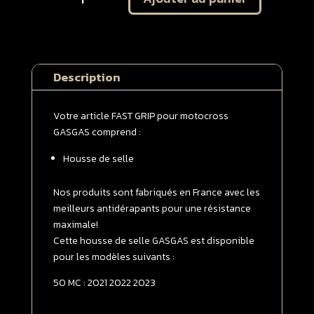
Housse
de
selle
GASGAS
Description
50
MC
2021
Votre article FAST GRIP pour motocross
-
GASGAS comprend :
>
Housse de selle
2023
Noire
Nos produits sont fabriqués en France avec les
meilleurs antidérapants pour une résistance
maximale!
Cette housse de selle GASGAS est disponible
pour les modèles suivants :
50 MC : 2021 2022 2023