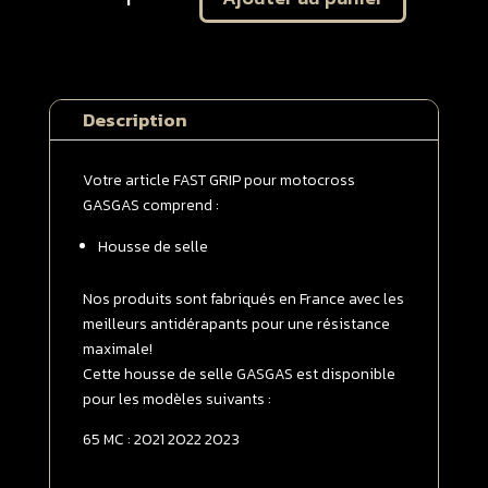
Housse
de
selle
GASGAS
Description
65
MC
2021
Votre article FAST GRIP pour motocross
-
GASGAS comprend :
>
Housse de selle
2023
Rouge
Nos produits sont fabriqués en France avec les
meilleurs antidérapants pour une résistance
maximale!
Cette housse de selle GASGAS est disponible
pour les modèles suivants :
65 MC : 2021 2022 2023