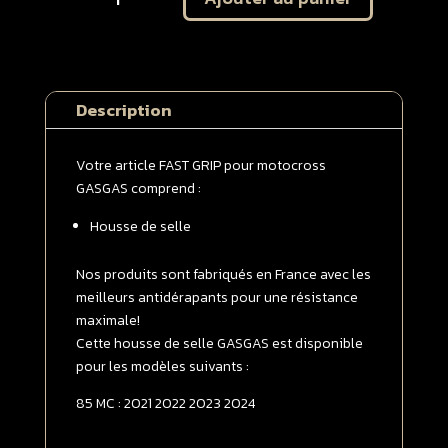
Housse
de
selle
GASGAS
Description
85
MC
2021
Votre article FAST GRIP pour motocross
-
GASGAS comprend :
>
Housse de selle
2024
Noire
|
Nos produits sont fabriqués en France avec les
Rouge
meilleurs antidérapants pour une résistance
maximale!
Cette housse de selle GASGAS est disponible
pour les modèles suivants :
85 MC : 2021 2022 2023 2024