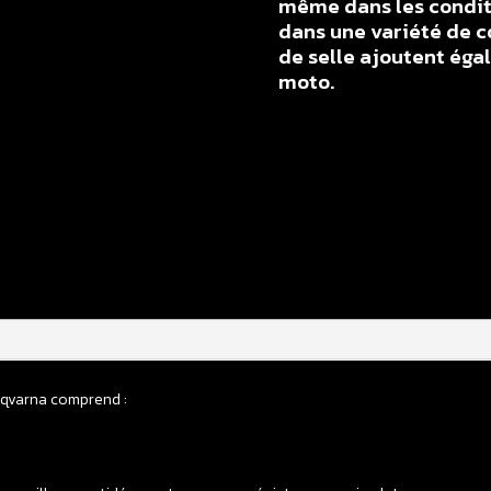
même dans les conditi
dans une variété de c
de selle ajoutent éga
moto.
q
d
H
d
s
H
5
T
2
sqvarna comprend :
-
>
2