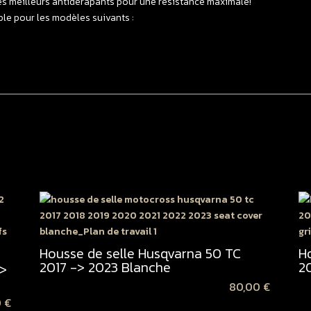
es meilleurs antidérapants pour une résistance maximale!
N
le pour les modèles suivants :
|
G
Housse de selle Husqvarna 50 TC
H
2017 -> 2023 Blanche
2
->
80,00
€
0
€