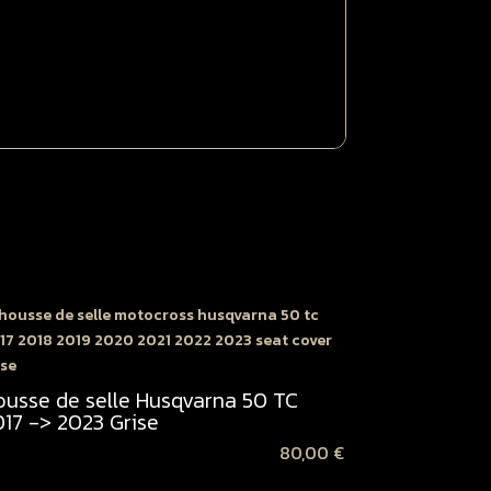
oire
rise
ousse de selle Husqvarna 50 TC
017 -> 2023 Grise
80,00
€