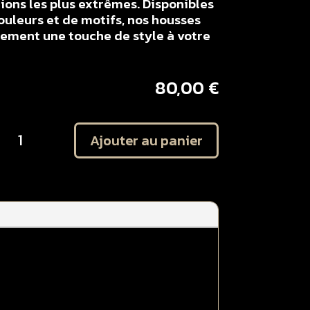
ons les plus extrêmes. Disponibles
ouleurs et de motifs, nos housses
lement une touche de style à votre
80,00
€
uantité
Ajouter au panier
e
ousse
e
elle
usqvarna
0
C
017
023