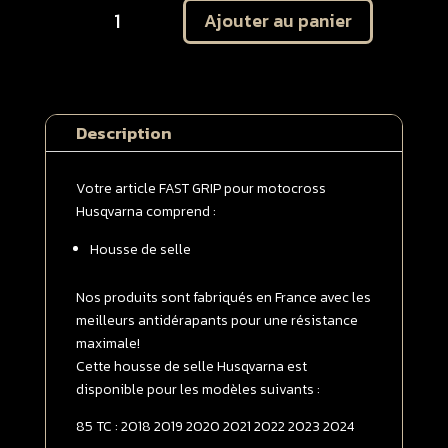
Ajouter au panier
de
Housse
de
selle
Husqvarna
Description
85
TC
2018
Votre article FAST GRIP pour motocross
-
Husqvarna comprend :
>
Housse de selle
2024
Grise
|
Nos produits sont fabriqués en France avec les
Noire
meilleurs antidérapants pour une résistance
maximale!
Cette housse de selle Husqvarna est
disponible pour les modèles suivants :
85 TC : 2018 2019 2020 2021 2022 2023 2024