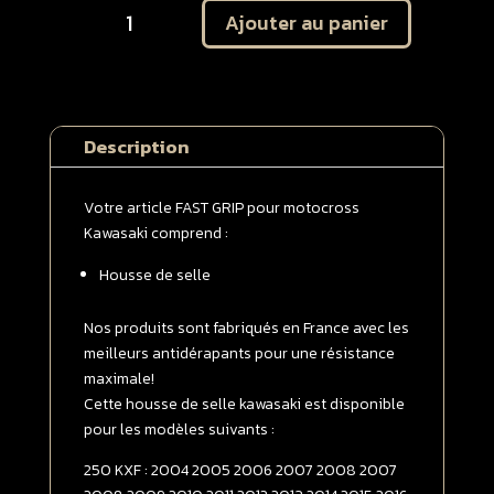
Ajouter au panier
de
Housse
de
selle
Kawasaki
Description
250
KXF
2004
Votre article FAST GRIP pour motocross
-
Kawasaki comprend :
>
Housse de selle
2016
Noire
|
Nos produits sont fabriqués en France avec les
Verte
meilleurs antidérapants pour une résistance
maximale!
Cette housse de selle kawasaki est disponible
pour les modèles suivants :
250 KXF : 2004 2005 2006 2007 2008 2007