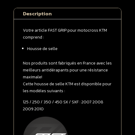
selle
KTM
Description
125
/
250
Votre article FAST GRIP pour motocross KTM
/
comprend :
350
Housse de selle
/
450
SX
Nos produits sont fabriqués en France avec les
/
meilleurs antidérapants pour une résistance
SXF
maximale!
2007
Cette housse de selle KTM est disponible pour
-
les modèles suivants :
>
125 / 250 / 350 / 450 SX / SXF : 2007 2008
2010
2009 2010
Orange