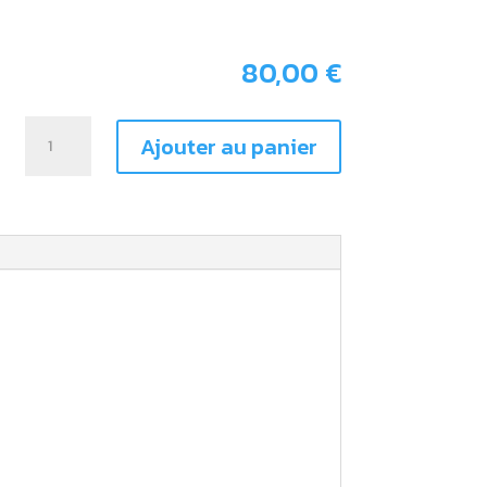
.
80,00
€
quantité
Ajouter au panier
de
Housse
de
selle
KTM
50
SX
2009
-
>
2015
Blanche
|
Orange