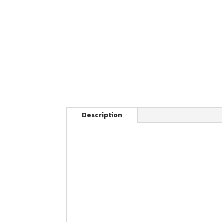
Description
Votre article FAST GRIP pour motocross 
Housse de selle
Nos produits sont fabriqués en France av
Cette housse de selle KTM est disponible p
50 SX : 2009 2010 2011 2012 2013 2014 201