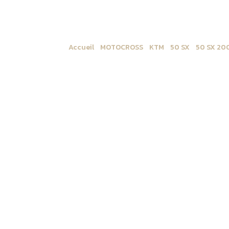
Accueil
/
MOTOCROSS
/
KTM
/
50 SX
/
50 SX 20