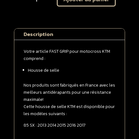
Housse
de
selle
KTM
Description
85
SX
2013
Votre article FAST GRIP pour motocross KTM
-
comprend :
>
Housse de selle
2017
Noire
Nos produits sont fabriqués en France avec les
meilleurs antidérapants pour une résistance
maximale!
Cette housse de selle KTM est disponible pour
les modèles suivants :
85 SX : 2013 2014 2015 2016 2017