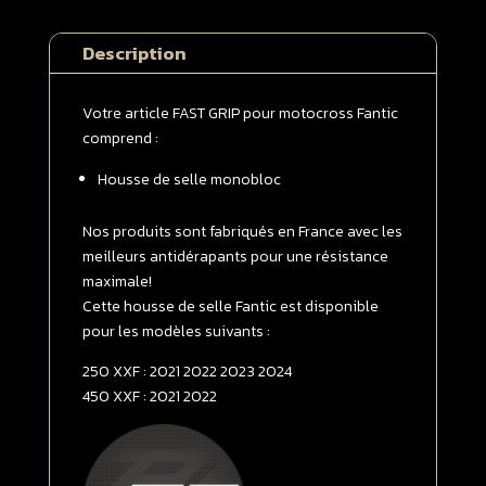
selle
monobloc
Description
FANTIC
250
XXF
Votre article FAST GRIP pour motocross Fantic
2021
comprend :
-
Housse de selle monobloc
>
2024
/
Nos produits sont fabriqués en France avec les
450
meilleurs antidérapants pour une résistance
XXF
maximale!
2021
Cette housse de selle Fantic est disponible
-
pour les modèles suivants :
>
250 XXF : 2021 2022 2023 2024
2022
450 XXF : 2021 2022
Blanche