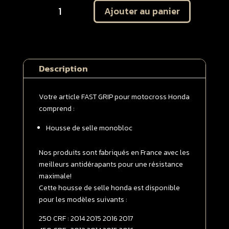
Ajouter au panier
de
Housse
de
selle
monobloc
Description
Honda
250
CRF
Votre article FAST GRIP pour motocross Honda
2014
comprend :
-
Housse de selle monobloc
>
2017
/
Nos produits sont fabriqués en France avec les
450
meilleurs antidérapants pour une résistance
CRF
maximale!
2013
Cette housse de selle honda est disponible
-
pour les modèles suivants :
>
250 CRF : 2014 2015 2016 2017
2016