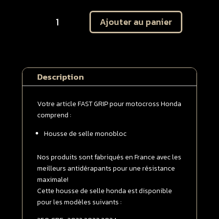
quantité
Ajouter au panier
de
Housse
de
selle
Monobloc
Description
Honda
250
CRF
Votre article FAST GRIP pour motocross Honda
2022
comprend :
-
Housse de selle monobloc
>
2024
/
Nos produits sont fabriqués en France avec les
450
meilleurs antidérapants pour une résistance
CRF
maximale!
2021
Cette housse de selle honda est disponible
-
pour les modèles suivants :
>