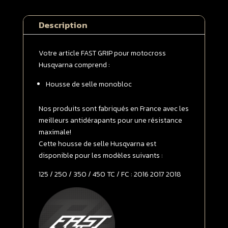
selle
monobloc
Description
Husqvarna
125
/
Votre article FAST GRIP pour motocross
250
Husqvarna comprend :
/
Housse de selle monobloc
350
/
450
Nos produits sont fabriqués en France avec les
TC
meilleurs antidérapants pour une résistance
/
maximale!
FC
Cette housse de selle Husqvarna est
2016
disponible pour les modèles suivants :
-
125 / 250 / 350 / 450 TC / FC : 2016 2017 2018
>
2018
Grise