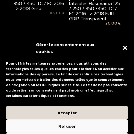
350 / 450 TC / FC 2016
latérales Husqvarna 125
-> 2018 Grise
/ 250 / 350 /450 TC /
FC 2016 -> 2018 FULL
85,00
€
GRIP Transparent
20,00
€
Gérer le consentement aux
Promo !
cookies
Pour offrir les meilleures expériences, nous utilisons des
technologies telles que les cookies pour stocker et/ou accéder aux
informations des appareils. Le fait de consentir à ces technologies
nous permettra de traiter des données telles que le comportement
de navigation ou les ID uniques sur ce site. Le fait de ne pas consentir
ou de retirer son consentement peut avoir un effet négatif sur
Plastique UFO
certaines caractéristiques et fonctions.
Husqvarna 125 / 250 /
350 / 450 TC / FC 2016
-> 2018 Kit complet
Accepter
159,00
€
119,25
€
Refuser