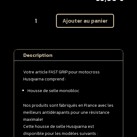
quantité
Ajouter au panier
de
Housse
de
selle
monobloc
Description
Husqvarna
125
/
Votre article FAST GRIP pour motocross
250
Husqvarna comprend :
/
Housse de selle monobloc
350
/
450
Nos produits sont fabriqués en France avec les
TC
meilleurs antidérapants pour une résistance
/
maximale!
FC
Cette housse de selle Husqvarna est
2019
disponible pour les modèles suivants :