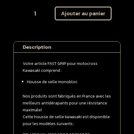
quantité
Ajouter au panier
de
Housse
de
selle
monobloc
Description
Kawasaki
125
/
Votre article FAST GRIP pour motocross
250
Kawasaki comprend :
KX
Housse de selle monobloc
1999
-
>
Nos produits sont fabriqués en France avec les
2002
meilleurs antidérapants pour une résistance
Blanche
maximale!
Cette housse de selle kawasaki est disponible
pour les modèles suivants :