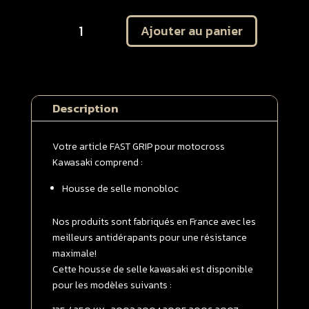
quantité
Ajouter au panier
de
Housse
de
selle
monobloc
Description
Kawasaki
125
/
Votre article FAST GRIP pour motocross
250
Kawasaki comprend :
KX
Housse de selle monobloc
2003
-
>
Nos produits sont fabriqués en France avec les
2008
meilleurs antidérapants pour une résistance
Verte
maximale!
Cette housse de selle kawasaki est disponible
pour les modèles suivants :