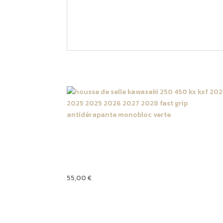
327 KX : 2027
450 KXF : 2027
Produits similaires
Housse de selle monobloc
Kawasaki 327 KX 2027 / 45
KX F 2027 Verte
55,00
€