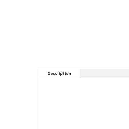
Description
Votre article FAST GRIP pour motocross 
Housse de selle monobloc
Nos produits sont fabriqués en France av
Cette housse de selle kawasaki est disponi