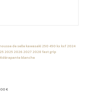
2027
Noire
ousse de selle Kawasaki
27 KX 2027 / 450 KX F
027 Blanche
,00
€