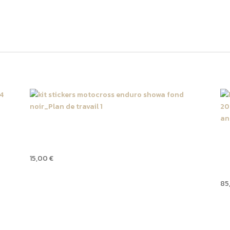
Kit autocollant tube de
H
fourche SHOWA fond noir
0
3
15,00
€
2
85