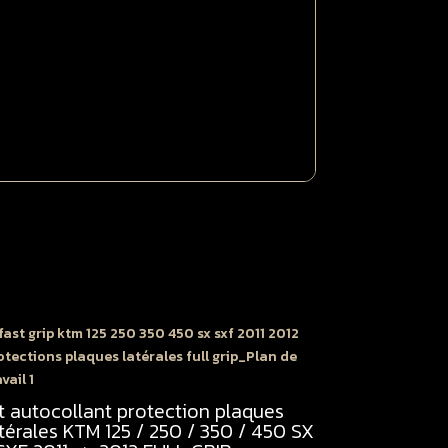
50
50
X
XF
011
012
oire
it autocollant protection plaques
térales KTM 125 / 250 / 350 / 450 SX