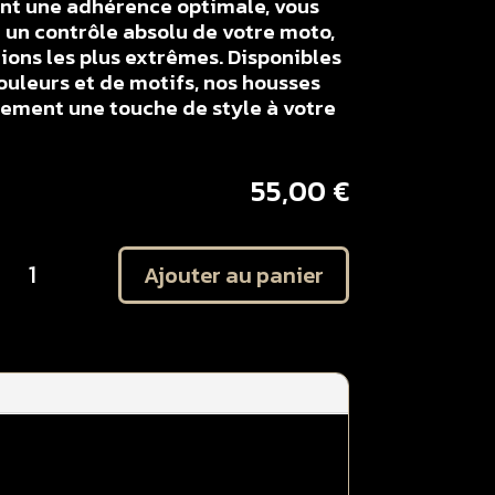
ent une adhérence optimale, vous
un contrôle absolu de votre moto,
ons les plus extrêmes. Disponibles
ouleurs et de motifs, nos housses
lement une touche de style à votre
55,00
€
uantité
Ajouter au panier
e
ousse
e
elle
onobloc
TM
25
50