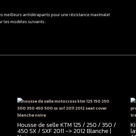
/
3
es meilleurs antidérapants pour une résistance maximale!
/
r les modèles suivants :
4
S
/
S
2
-
>
2
N
Housse de selle KTM 125 / 250 / 350 /
K
450 SX / SXF 2011 -> 2012 Blanche |
la