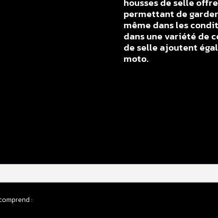
housses de selle offr
permettant de garder 
même dans les conditi
dans une variété de c
de selle ajoutent éga
moto.
q
d
H
d
s
m
K
1
/
 comprend :
2