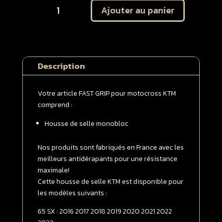
Ajouter au panier
de
Housse
de
selle
monobloc
Description
KTM
65
SX
Votre article FAST GRIP pour motocross KTM
2016
comprend :
-
Housse de selle monobloc
>
2023
Blanche
Nos produits sont fabriqués en France avec les
meilleurs antidérapants pour une résistance
maximale!
Cette housse de selle KTM est disponible pour
les modèles suivants :
65 SX : 2016 2017 2018 2019 2020 2021 2022