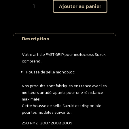
Ajouter au panier
de
Housse
de
selle
monobloc
Description
SUZUKI
250
RMZ
Votre article FAST GRIP pour motocross Suzuki
2007
comprend :
-
Housse de selle monobloc
>
2009
Blanche
Nos produits sont fabriqués en France avec les
meilleurs antidérapants pour une résistance
maximale!
Cette housse de selle Suzuki est disponible
pour les modèles suivants :
250 RMZ : 2007 2008 2009