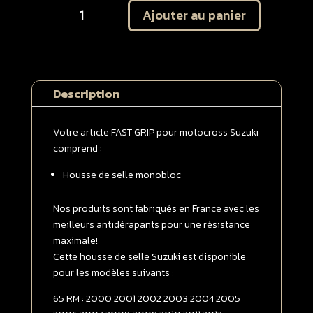
Ajouter au panier
de
Housse
de
selle
monobloc
Description
SUZUKI
65
RM
Votre article FAST GRIP pour motocross Suzuki
2000
comprend :
-
Housse de selle monobloc
>
2012
Jaune
Nos produits sont fabriqués en France avec les
meilleurs antidérapants pour une résistance
maximale!
Cette housse de selle Suzuki est disponible
pour les modèles suivants :
65 RM : 2000 2001 2002 2003 2004 2005