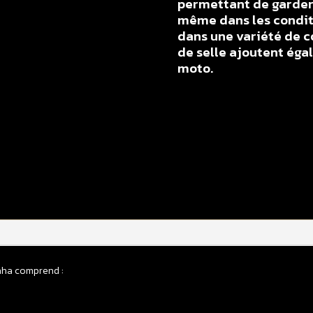
permettant de garder 
même dans les conditi
dans une variété de c
de selle ajoutent éga
moto.
q
d
H
d
s
m
Y
1
/
aha comprend :
2
Y