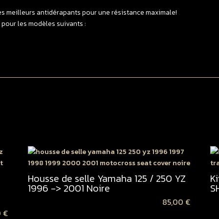
1
es meilleurs antidérapants pour une résistance maximale!
-
 pour les modèles suivants :
>
2
B
Housse de selle Yamaha 125 / 250 YZ
K
1996 -> 2001 Noire
S
85,00
€
0
€