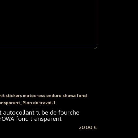
996
001
leue
it autocollant tube de fourche
HOWA fond transparent
20,00
€