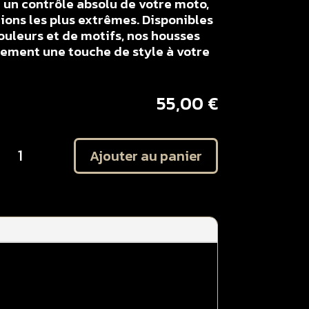
un contrôle absolu de votre moto,
ons les plus extrêmes. Disponibles
ouleurs et de motifs, nos housses
lement une touche de style à votre
55,00
€
uantité
Ajouter au panier
e
ousse
e
elle
onobloc
amaha
25
50
Z