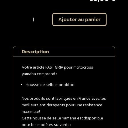
quantité
Ajouter au panier
de
Housse
de
selle
monobloc
Description
Yamaha
85
YZ
Votre article FAST GRIP pour motocross
2002
yamaha comprend :
-
Housse de selle monobloc
>
2021
Blanche
Nos produits sont fabriqués en France avec les
meilleurs antidérapants pour une résistance
maximale!
Cette housse de selle Yamaha est disponible
pour les modèles suivants :