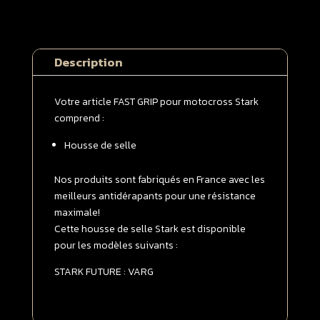
de
selle
STARK
Description
VARG
Grise
|
Votre article FAST GRIP pour motocross Stark
Noire
comprend :
Housse de selle
Nos produits sont fabriqués en France avec les
meilleurs antidérapants pour une résistance
maximale!
Cette housse de selle Stark est disponible
pour les modèles suivants :
STARK FUTURE : VARG