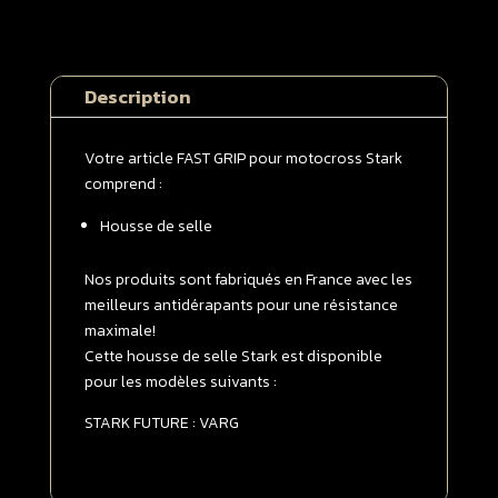
de
selle
STARK
Description
VARG
Noire
|
Votre article FAST GRIP pour motocross Stark
Grise
comprend :
Housse de selle
Nos produits sont fabriqués en France avec les
meilleurs antidérapants pour une résistance
maximale!
Cette housse de selle Stark est disponible
pour les modèles suivants :
STARK FUTURE : VARG