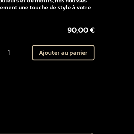
ouleurs et de motifs, nos housses
lement une touche de style à votre
90,00
€
uantité
Ajouter au panier
e
ousse
e
elle
TARK
ARG
ouge