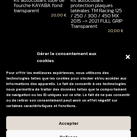
Kit autocollant tube de
Kit autocollant
fourche KAYABA fond
protection plaques
transparent
latérales TM Racing 125
/ 250 / 300 / 450 MX
20,00
€
2015 -> 2021 FULL GRIP
Transparent
20,00
€
Gérer le consentement aux
cookies
Pour offrir les meilleures expériences, nous utilisons des
technologies telles que les cookies pour stocker et/ou accéder aux
informations des appareils. Le fait de consentir à ces technologies
nous permettra de traiter des données telles que le comportement
de navigation ou les ID uniques sur ce site. Le fait de ne pas consentir
ou de retirer son consentement peut avoir un effet négatif sur
Housse de selle
certaines caractéristiques et fonctions.
monobloc TM Racing
125 / 250 / 300 / 450
MX 2015 -> 2021
Accepter
Blanche
55,00
€
Refuser