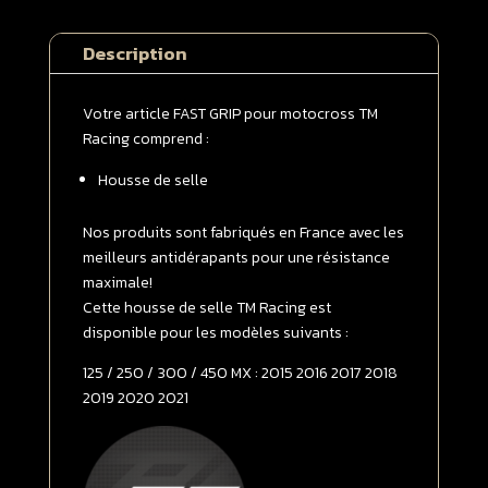
selle
TM
Description
Racing
125
/
Votre article FAST GRIP pour motocross TM
250
Racing comprend :
/
Housse de selle
300
/
450
Nos produits sont fabriqués en France avec les
MX
meilleurs antidérapants pour une résistance
2015
maximale!
-
Cette housse de selle TM Racing est
>
disponible pour les modèles suivants :
2021
125 / 250 / 300 / 450 MX : 2015 2016 2017 2018
Noire
2019 2020 2021