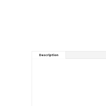
Description
Votre article FAST GRIP pour enduro Tri
Housse de selle monobloc
Nos produits sont fabriqués en France av
Cette housse de selle Triumph est disponib
250 / 450 TFE : 2025 2026