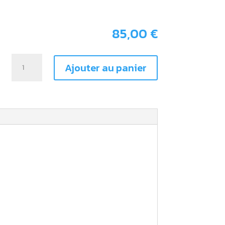
.
85,00
€
quantité
Ajouter au panier
de
Housse
de
selle
TRIUMPH
250
/
450
TFE
2025
-
>
2026
Jaune