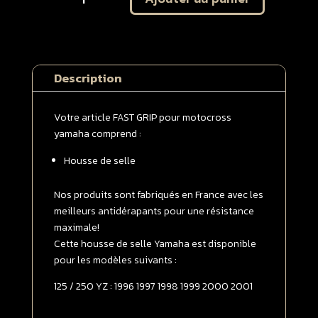
Housse
de
selle
Yamaha
Description
125
/
250
Votre article FAST GRIP pour motocross
YZ
yamaha comprend :
1996
Housse de selle
-
>
2001
Nos produits sont fabriqués en France avec les
Bleue
meilleurs antidérapants pour une résistance
|
maximale!
Noire
Cette housse de selle Yamaha est disponible
pour les modèles suivants :
125 / 250 YZ : 1996 1997 1998 1999 2000 2001