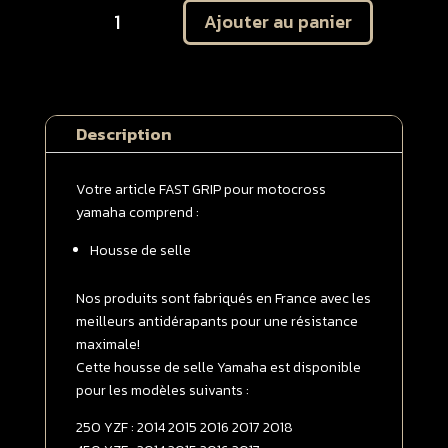
Ajouter au panier
de
Housse
de
selle
Yamaha
Description
250
YZF
2014
Votre article FAST GRIP pour motocross
-
yamaha comprend :
>
Housse de selle
2018
/
450
Nos produits sont fabriqués en France avec les
YZF
meilleurs antidérapants pour une résistance
2014
maximale!
-
Cette housse de selle Yamaha est disponible
>
pour les modèles suivants :
2017
250 YZF : 2014 2015 2016 2017 2018
Blanche