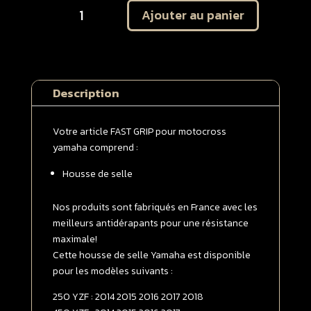
Ajouter au panier
de
Housse
de
selle
Yamaha
Description
250
YZF
2014
Votre article FAST GRIP pour motocross
-
yamaha comprend :
>
Housse de selle
2018
/
450
Nos produits sont fabriqués en France avec les
YZF
meilleurs antidérapants pour une résistance
2014
maximale!
-
Cette housse de selle Yamaha est disponible
>
pour les modèles suivants :
2017
250 YZF : 2014 2015 2016 2017 2018
Bleue