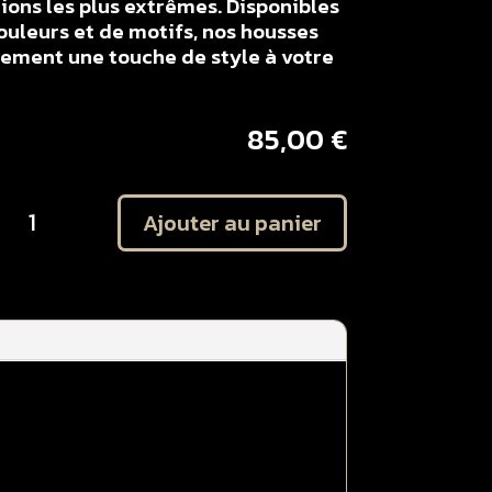
ons les plus extrêmes. Disponibles
ouleurs et de motifs, nos housses
lement une touche de style à votre
85,00
€
uantité
Ajouter au panier
e
ousse
e
elle
amaha
5
Z
002
021