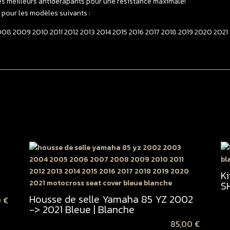
es meilleurs antidérapants pour une résistance maximale!
B
 pour les modèles suivants :
8 2009 2010 2011 2012 2013 2014 2015 2016 2017 2018 2019 2020 2021
K
S
Housse de selle Yamaha 85 YZ 2002
0
€
-> 2021 Bleue | Blanche
85,00
€