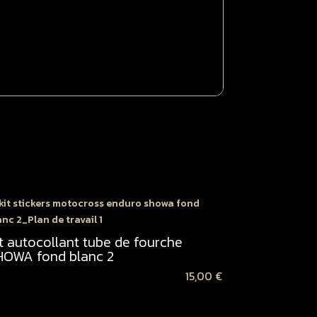
lanche
it autocollant tube de fourche
HOWA fond blanc 2
15,00
€