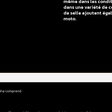
même dans les conditi
dans une variété de c
de selle ajoutent éga
moto.
q
d
H
d
s
Y
8
Y
2
aha comprend :
-
>
2