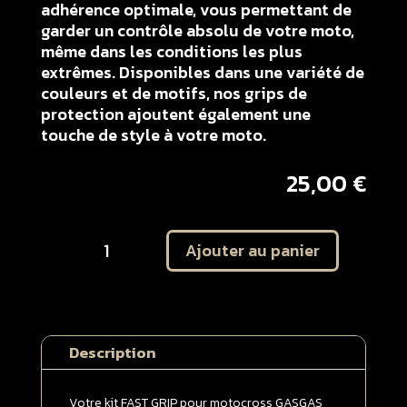
adhérence optimale, vous permettant de
garder un contrôle absolu de votre moto,
même dans les conditions les plus
extrêmes. Disponibles dans une variété de
couleurs et de motifs, nos grips de
protection ajoutent également une
touche de style à votre moto.
25,00
€
quantité
Ajouter au panier
de
Kit
autocollant
protection
ouïes
Description
de
radiateur
GASGAS
Votre kit FAST GRIP pour motocross GASGAS