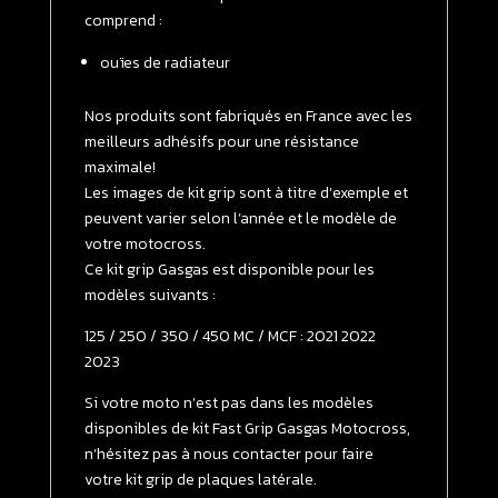
125
comprend :
/
ouïes de radiateur
250
/
350
Nos produits sont fabriqués en France avec les
/
meilleurs adhésifs pour une résistance
450
maximale!
MC
Les images de kit grip sont à titre d’exemple et
/
peuvent varier selon l’année et le modèle de
MCF
votre motocross.
2021
Ce kit grip Gasgas est disponible pour les
-
modèles suivants :
>
125 / 250 / 350 / 450 MC / MCF : 2021 2022
2023
2023
SOFT
GRIP
Si votre moto n’est pas dans les modèles
Transparent
disponibles de kit Fast Grip Gasgas Motocross,
n’hésitez pas à nous contacter pour faire
votre kit grip de plaques latérale.