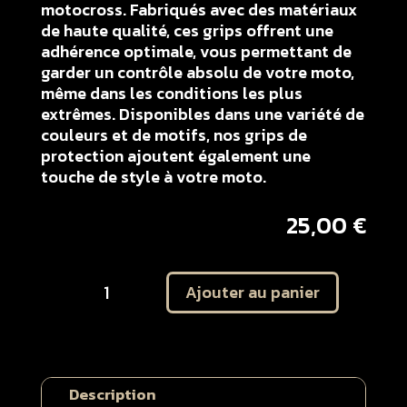
motocross. Fabriqués avec des matériaux
de haute qualité, ces grips offrent une
adhérence optimale, vous permettant de
garder un contrôle absolu de votre moto,
même dans les conditions les plus
extrêmes. Disponibles dans une variété de
couleurs et de motifs, nos grips de
protection ajoutent également une
touche de style à votre moto.
25,00
€
quantité
Ajouter au panier
de
Kit
autocollant
protection
ouïes
Description
de