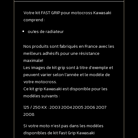
radiateur
Kawasaki
Votre kit FAST GRIP pour motocross Kawasaki
125
comprend :
/
ouïes de radiateur
250
KX
2003
Nos produits sont fabriqués en France avec les
-
meilleurs adhésifs pour une résistance
>
maximale!
2008
Les images de kit grip sont à titre d’exemple et
FULL
peuvent varier selon l’année et le modèle de
GRIP
votre motocross.
Transparent
Ce kit grip Kawasaki est disponible pour les
modèles suivants :
125 / 250 KX : 2003 2004 2005 2006 2007
2008
Si votre moto n’est pas dans les modèles
disponibles de kit Fast Grip Kawasaki