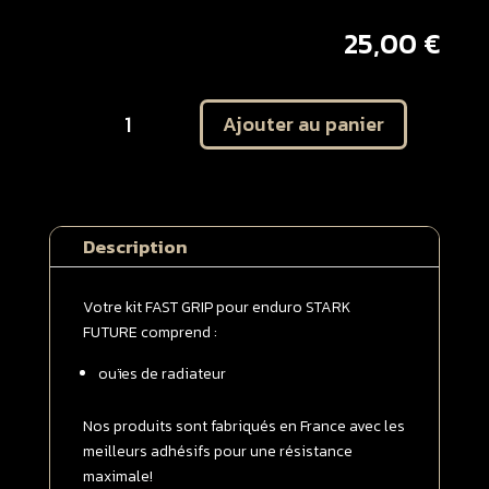
25,00
€
quantité
Ajouter au panier
de
Kit
autocollant
protection
ouïes
Description
de
radiateur
STARK
Votre kit FAST GRIP pour enduro STARK
EX
FUTURE comprend :
FULL
ouïes de radiateur
GRIP
Transparent
Nos produits sont fabriqués en France avec les
meilleurs adhésifs pour une résistance
maximale!