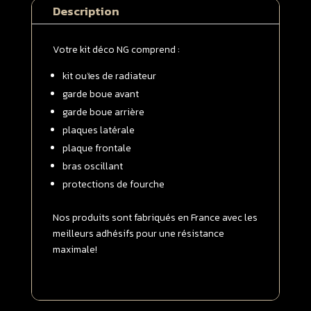
Description
50
SX
2024
Votre kit déco NG comprend :
-
kit ouïes de radiateur
>
2027
garde boue avant
|
garde boue arrière
RIDE
plaques latérale
Séries
plaque frontale
bras oscillant
protections de fourche
Nos produits sont fabriqués en France avec les
meilleurs adhésifs pour une résistance
maximale!