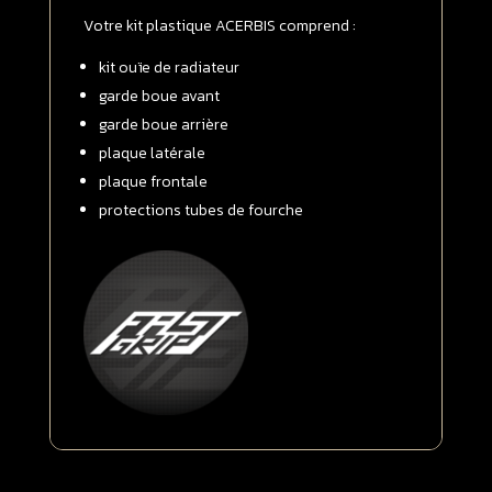
>
Votre kit plastique ACERBIS comprend :
2023
Kit
kit ouïe de radiateur
complet
garde boue avant
garde boue arrière
plaque latérale
plaque frontale
protections tubes de fourche