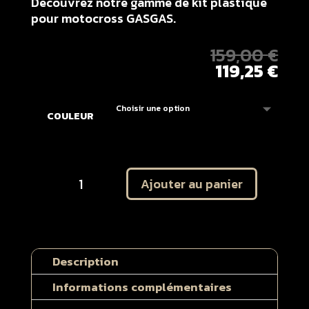
Découvrez notre gamme de kit plastique
pour motocross GASGAS.
159,00
€
119,25
€
COULEUR
quantité
Ajouter au panier
de
Plastique
ACERBIS
GASGAS
65
Description
MC
2021
Informations complémentaires
-