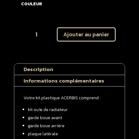
COULEUR
quantité
Ajouter au panier
de
Plastique
ACERBIS
Suzuki
250
Description
RMZ
2010
Informations complémentaires
-
>
Votre kit plastique ACERBIS comprend :
2018
Kit
kit ouïe de radiateur
complet
garde boue avant
garde boue arrière
plaque latérale