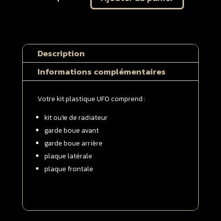
Plastique
UFO
GASGAS
65
Description
MC
2021
Informations complémentaires
-
>
Votre kit plastique UFO comprend :
2023
Kit
kit ouïe de radiateur
complet
garde boue avant
garde boue arrière
plaque latérale
plaque frontale