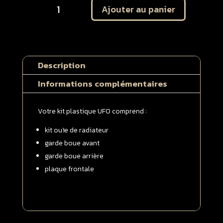
Ajouter au panier
de
Plastique
UFO
Husqvarna
85
Description
TC
2014
Informations complémentaires
-
>
Votre kit plastique UFO comprend :
2017
Kit
kit ouïe de radiateur
complet
garde boue avant
garde boue arrière
plaque frontale