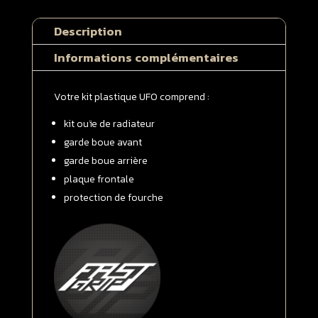
KTM
125
Description
/
250
Informations complémentaires
/
350
Votre kit plastique UFO comprend :
/
450
kit ouïe de radiateur
SX
garde boue avant
/
garde boue arrière
SXF
plaque frontale
2013
-
protection de fourche
>
2015
Kit
complet