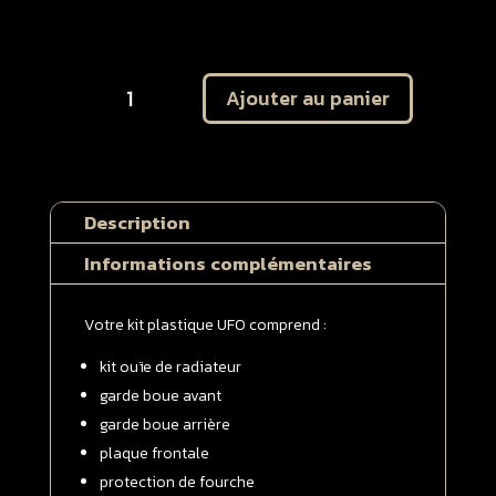
quantité
Ajouter au panier
de
Plastique
UFO
KTM
125
Description
/
250
Informations complémentaires
/
350
Votre kit plastique UFO comprend :
/
450
kit ouïe de radiateur
SX
garde boue avant
/
garde boue arrière
SXF
plaque frontale
2016
-
protection de fourche