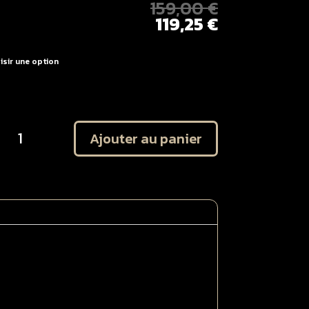
159,00
€
119,25
€
uantité
Ajouter au panier
e
lastique
FO
TM
25
50
50
50