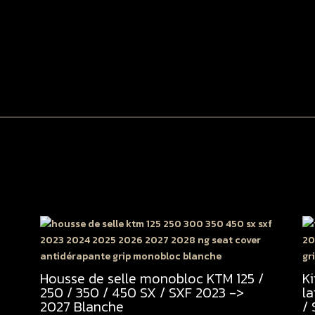
S
/
S
2
-
>
2
K
c
Housse de selle monobloc KTM 125 /
K
250 / 350 / 450 SX / SXF 2023 ->
la
2027 Blanche
/