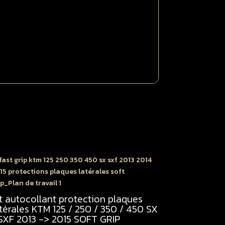
X
XF
023
024
it
omplet
it autocollant protection plaques
térales KTM 125 / 250 / 350 / 450 SX
 SXF 2013 -> 2015 SOFT GRIP