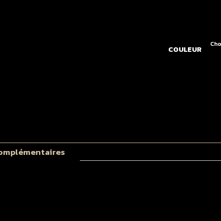
COULEUR
q
d
P
U
K
1
complémentaires
/
2
/
3
/
4