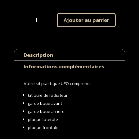
quantité
Ajouter au panier
de
Plastique
UFO
KTM
65
Description
SX
2016
Informations complémentaires
-
>
Votre kit plastique UFO comprend :
2023
Kit
kit ouïe de radiateur
complet
garde boue avant
garde boue arrière
plaque latérale
plaque frontale