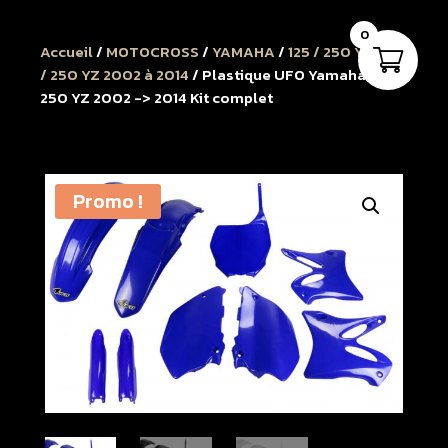
0
Accueil
/
MOTOCROSS
/
YAMAHA
/
125 / 250 YZ
/
125
/ 250 YZ 2002 à 2014
/ Plastique UFO Yamaha 125 /
250 YZ 2002 -> 2014 Kit complet
Promo !