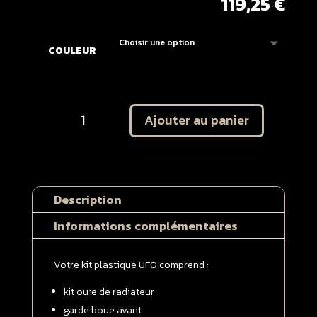
119,25
€
COULEUR
quantité
Ajouter au panier
de
Plastique
UFO
Yamaha
125
Description
/
250
Informations complémentaires
YZ
2002
Votre kit plastique UFO comprend :
-
>
kit ouïe de radiateur
2014
garde boue avant
Kit