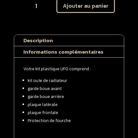
Ajouter au panier
de
Plastique
UFO
Yamaha
250
Description
/
450
Informations complémentaires
YZF
2006
Votre kit plastique UFO comprend :
-
>
kit ouïe de radiateur
2009
garde boue avant
Kit
garde boue arrière
complet
plaque latérale
plaque frontale
Protection de fourche